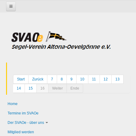
Startseite
Start
Zurück
7
8
9
10
11
12
13
14
15
16
Weiter
Ende
Home
Termine im SVAOe
Der SVAOe - über uns
Mitglied werden