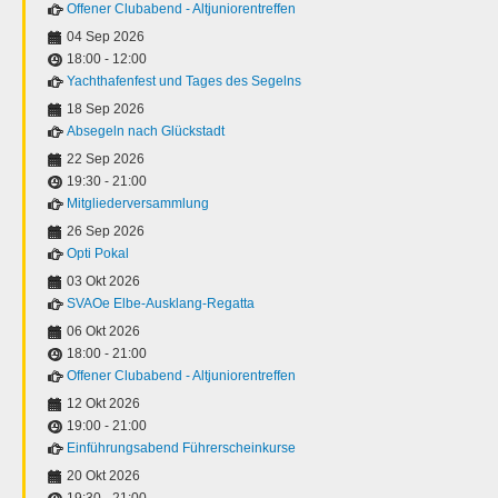
Offener Clubabend - Altjuniorentreffen
04 Sep 2026
18:00
-
12:00
Yachthafenfest und Tages des Segelns
18 Sep 2026
Absegeln nach Glückstadt
22 Sep 2026
19:30
-
21:00
Mitgliederversammlung
26 Sep 2026
Opti Pokal
03 Okt 2026
SVAOe Elbe-Ausklang-Regatta
06 Okt 2026
18:00
-
21:00
Offener Clubabend - Altjuniorentreffen
12 Okt 2026
19:00
-
21:00
Einführungsabend Führerscheinkurse
20 Okt 2026
19:30
-
21:00