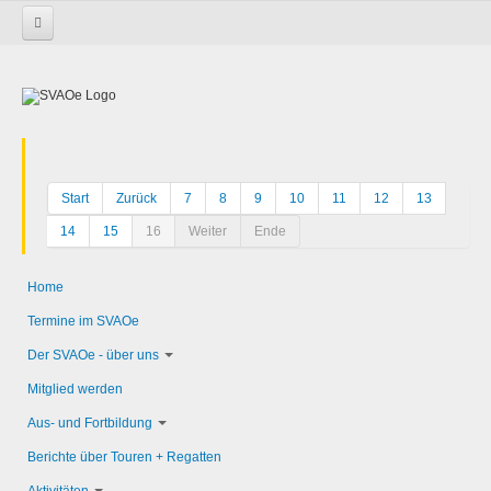
Startseite
Start
Zurück
7
8
9
10
11
12
13
14
15
16
Weiter
Ende
Home
Termine im SVAOe
Der SVAOe - über uns
Mitglied werden
Aus- und Fortbildung
Berichte über Touren + Regatten