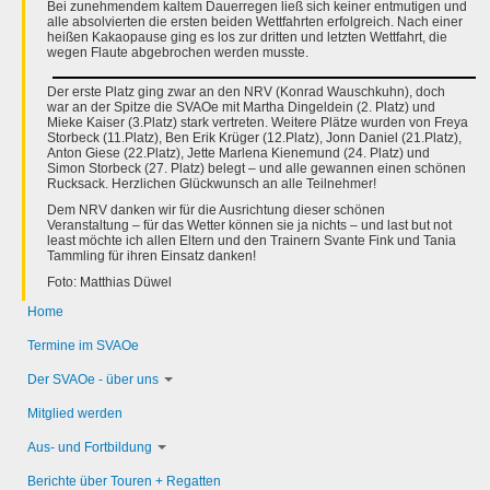
Bei zunehmendem kaltem Dauerregen ließ sich keiner entmutigen und
alle absolvierten die ersten beiden Wettfahrten erfolgreich. Nach einer
heißen Kakaopause ging es los zur dritten und letzten Wettfahrt, die
wegen Flaute abgebrochen werden musste.
Der erste Platz ging zwar an den NRV (Konrad Wauschkuhn), doch
war an der Spitze die SVAOe mit Martha Dingeldein (2. Platz) und
Mieke Kaiser (3.Platz) stark vertreten. Weitere Plätze wurden von Freya
Storbeck (11.Platz), Ben Erik Krüger (12.Platz), Jonn Daniel (21.Platz),
Anton Giese (22.Platz), Jette Marlena Kienemund (24. Platz) und
Simon Storbeck (27. Platz) belegt – und alle gewannen einen schönen
Rucksack. Herzlichen Glückwunsch an alle Teilnehmer!
Dem NRV danken wir für die Ausrichtung dieser schönen
Veranstaltung – für das Wetter können sie ja nichts – und last but not
least möchte ich allen Eltern und den Trainern Svante Fink und Tania
Tammling für ihren Einsatz danken!
Foto: Matthias Düwel
Home
Termine im SVAOe
Der SVAOe - über uns
Mitglied werden
Aus- und Fortbildung
Berichte über Touren + Regatten