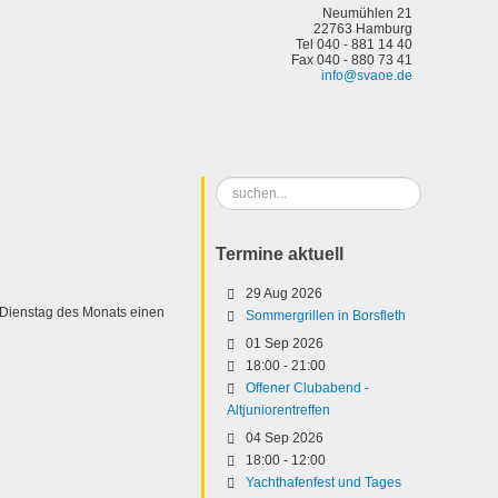
Neumühlen 21
22763 Hamburg
Tel 040 - 881 14 40
Fax 040 - 880 73 41
info@svaoe.de
Suchen
...
Termine aktuell
29 Aug 2026
 Dienstag des Monats einen
Sommergrillen in Borsfleth
01 Sep 2026
18:00
-
21:00
Offener Clubabend -
Altjuniorentreffen
04 Sep 2026
18:00
-
12:00
Yachthafenfest und Tages