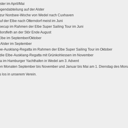
ster im April/Mai
gendabteilung auf der Alster
rt zur Nordsee-Woche von Wedel nach Cuxhaven
f der Elbe nach Otterndorf meist im Juni
ecup im Rahmen der Elbe Super Sailing Tour im Juni
Borsfleth an der Stör Ende August
Elbe im September/Oktober
 Alster im September
be-Ausklang-Regatta im Rahmen der Elbe Super Sailing Tour im Oktober
ür die Elbe-Ausklang-Regatta mit Grünkohlessen im November
a im Hamburger Yachthafen in Wedel am 3. Advent
den Monaten September bis November und Januar bis Mai am 1. Dienstag des Mon
 los in unserem Verein.