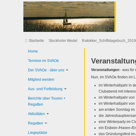
Startseite
Stockholm Wedel
Ratokker_Schiffstagebuch_2019
Home
Veranstaltu
Termine im SVAOe
Veranstaltungen
- was für
Der SVAOe - über uns
Nun, im SVAOe finden im La
Mitglied werden
im Winterhalbjahr in 
Aus- und Fortbildung
Clubabend mit interes
im Winterhalbjahr von
Berichte über Touren +
im Winterhalbjahr von
Regatten
am ersten Sonntag im 
Aktivitäten
die Jahreshauptversa
eine Winterparty im C
Regatten
ein Eisbein-/Haxen-/E
Liegeplätze
das Gründungsfest im 