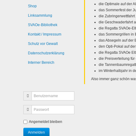
die Optimale auf der Al
Shop
das Sommerfest der Ju
Linksammlung
die Zubringerwettfah
die Geschwaderfahrt au
SVAOe-Bibliothek
die Regatta SVAOe-Elb
Kontakt / Impressum
das Sommergrillen in 
das Absegeln auf der 
Schutz vor Gewalt
den Opti-Pokal auf der
die Regatta SVAOe El
Datenschutzerklärung
die Preisverteilung f
Interner Bereich
die Tannenbaumregatt
im Winterhalbjahr in 
Also immer ganz schön was
Angemeldet bleiben