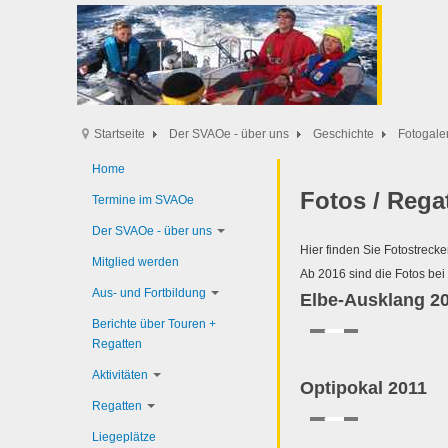
Startseite
Der SVAOe - über uns
Geschichte
Fotogale
Home
Fotos / Rega
Termine im SVAOe
Der SVAOe - über uns
Hier finden Sie Fotostrec
Mitglied werden
Ab 2016 sind die Fotos bei
Aus- und Fortbildung
Elbe-Ausklang 2
Berichte über Touren +
Regatten
Aktivitäten
Optipokal 2011
Regatten
Liegeplätze