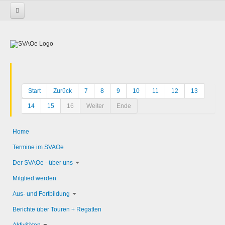
Startseite
Start
Zurück
7
8
9
10
11
12
13
14
15
16
Weiter
Ende
Home
Termine im SVAOe
Der SVAOe - über uns
Mitglied werden
Aus- und Fortbildung
Berichte über Touren + Regatten