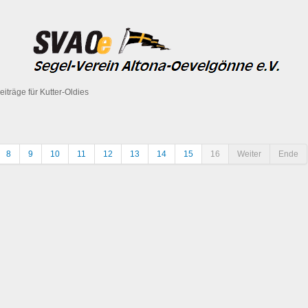
eiträge für Kutter-Oldies
8
9
10
11
12
13
14
15
16
Weiter
Ende