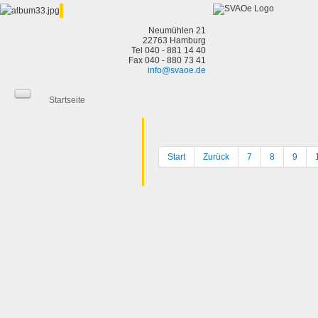
Neumühlen 21
22763 Hamburg
Tel 040 - 881 14 40
Fax 040 - 880 73 41
info@svaoe.de
Startseite
Start
Zurück
7
8
9