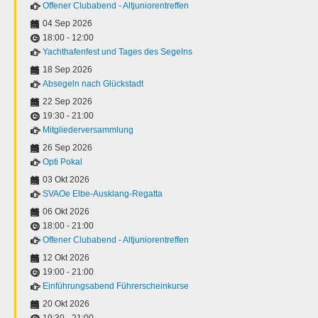
Offener Clubabend - Altjuniorentreffen
04 Sep 2026
18:00
-
12:00
Yachthafenfest und Tages des Segelns
18 Sep 2026
Absegeln nach Glückstadt
22 Sep 2026
19:30
-
21:00
Mitgliederversammlung
26 Sep 2026
Opti Pokal
03 Okt 2026
SVAOe Elbe-Ausklang-Regatta
06 Okt 2026
18:00
-
21:00
Offener Clubabend - Altjuniorentreffen
12 Okt 2026
19:00
-
21:00
Einführungsabend Führerscheinkurse
20 Okt 2026
19:30
-
21:00