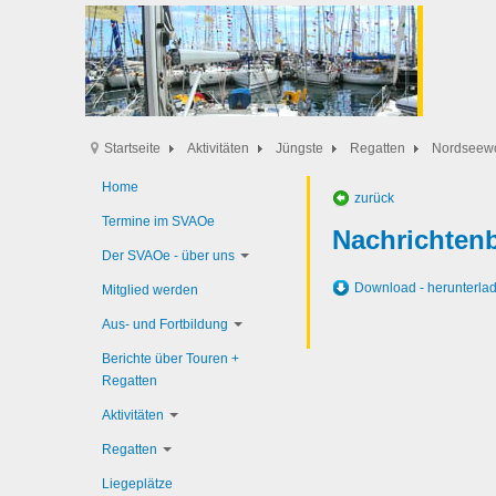
Startseite
Aktivitäten
Jüngste
Regatten
Nordseew
Home
zurück
Termine im SVAOe
Nachrichtenb
Der SVAOe - über uns
Download - herunterla
Mitglied werden
Aus- und Fortbildung
Berichte über Touren +
Regatten
Aktivitäten
Regatten
Liegeplätze