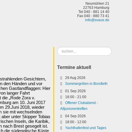
Neumühlen 21
22763 Hamburg
Tel 040 - 881 14 40
Fax 040 - 880 73 41
info@svaoe.de
Suchen
...
Termine aktuell
29 Aug 2026
strahlenden Gesichtern,
 in den Händen und vor
Sommergrillen in Borsfleth
chen Gastlandflaggen: Hier
01 Sep 2026
von langer Fahrt
18:00
-
21:00
t die „Rode Zora v.
mburg am 10. Juni 2017
Offener Clubabend -
am 29.Juni 2018, wieder
Altjuniorentreffen
em sie mit wechselnden
04 Sep 2026
 aber unter Skipper Tobias
schen Inseln, die Karibik,
18:00
-
12:00
nach Brest gesegelt ist.
Yachthafenfest und Tages
ch die südenglische Küste