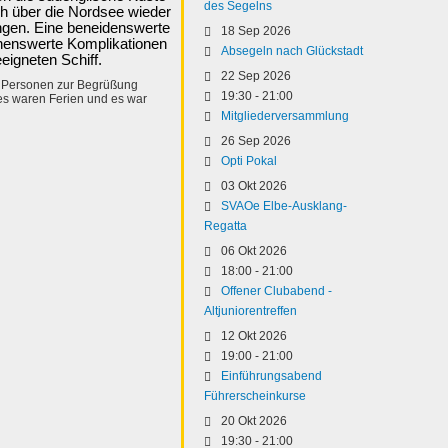
des Segelns
ch über die Nordsee wieder
gen. Eine beneidenswerte
18 Sep 2026
nenswerte Komplikationen
Absegeln nach Glückstadt
eigneten Schiff.
22 Sep 2026
r Personen zur Begrüßung
19:30
-
21:00
s waren Ferien und es war
Mitgliederversammlung
26 Sep 2026
Opti Pokal
03 Okt 2026
SVAOe Elbe-Ausklang-
Regatta
06 Okt 2026
18:00
-
21:00
Offener Clubabend -
Altjuniorentreffen
12 Okt 2026
19:00
-
21:00
Einführungsabend
Führerscheinkurse
20 Okt 2026
19:30
-
21:00