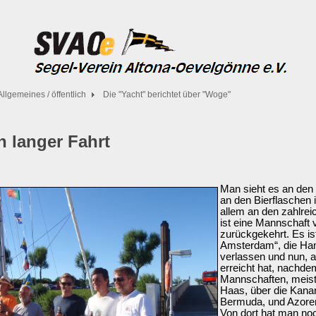
Allgemeines / öffentlich
Die "Yacht" berichtet über "Woge"
 langer Fahrt
Man sieht es an den 
an den Bierflaschen
allem an den zahlrei
ist eine Mannschaft 
zurückgekehrt. Es is
Amsterdam“, die Ha
verlassen und nun, 
erreicht hat, nachd
Mannschaften, meist
Haas, über die Kanari
Bermuda, und Azoren 
Von dort hat man no