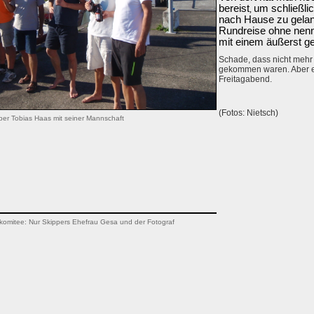
bereist
um schließli
,
nach Hause zu gelan
Rundreise ohne nen
mit einem äußerst ge
Schade, dass nicht meh
gekommen waren. Aber e
Freitagabend.
(Fotos: Nietsch)
per Tobias Haas mit seiner Mannschaft
omitee: Nur Skippers Ehefrau Gesa und der Fotograf