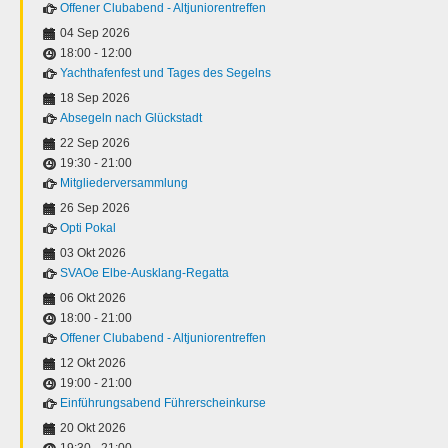
Offener Clubabend - Altjuniorentreffen
04 Sep 2026
18:00
-
12:00
Yachthafenfest und Tages des Segelns
18 Sep 2026
Absegeln nach Glückstadt
22 Sep 2026
19:30
-
21:00
Mitgliederversammlung
26 Sep 2026
Opti Pokal
03 Okt 2026
SVAOe Elbe-Ausklang-Regatta
06 Okt 2026
18:00
-
21:00
Offener Clubabend - Altjuniorentreffen
12 Okt 2026
19:00
-
21:00
Einführungsabend Führerscheinkurse
20 Okt 2026
19:30
-
21:00