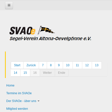
Startseite
Start
Zurück
7
8
9
10
11
12
13
14
15
16
Weiter
Ende
Home
Termine im SVAOe
Der SVAOe - über uns
Mitglied werden