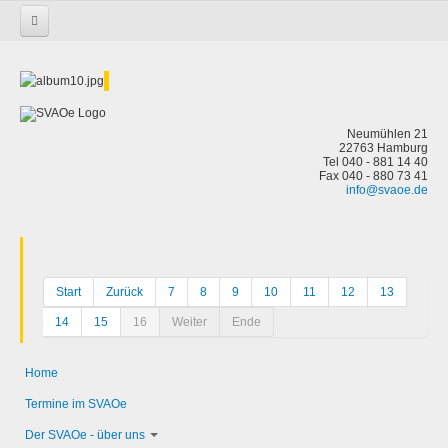
Startseite
Neumühlen 21
22763 Hamburg
Tel 040 - 881 14 40
Fax 040 - 880 73 41
info@svaoe.de
Start
Zurück
7
8
9
10
11
12
13
14
15
16
Weiter
Ende
Home
Termine im SVAOe
Der SVAOe - über uns