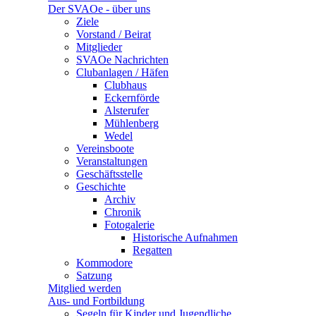
Der SVAOe - über uns
Ziele
Vorstand / Beirat
Mitglieder
SVAOe Nachrichten
Clubanlagen / Häfen
Clubhaus
Eckernförde
Alsterufer
Mühlenberg
Wedel
Vereinsboote
Veranstaltungen
Geschäftsstelle
Geschichte
Archiv
Chronik
Fotogalerie
Historische Aufnahmen
Regatten
Kommodore
Satzung
Mitglied werden
Aus- und Fortbildung
Segeln für Kinder und Jugendliche