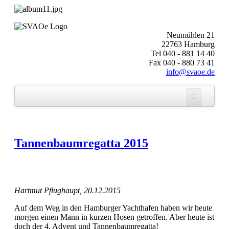
Neumühlen 21
22763 Hamburg
Tel 040 - 881 14 40
Fax 040 - 880 73 41
info@svaoe.de
Startseite
SVAOe Nachrichten 2017
Tannenbaumregatta 2015
SVAOe Nachrichten 2017-6 November-
Dezember
SVAOe Nachrichten
Hartmut Pflughaupt, 20.12.2015
Auf dem Weg in den Hamburger Yachthafen haben wir heute
morgen einen Mann in kurzen Hosen getroffen. Aber heute ist
doch der 4. Advent und Tannenbaumregatta!