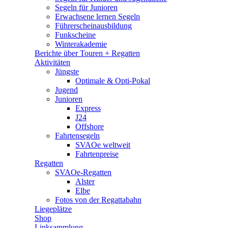
Segeln für Junioren
Erwachsene lernen Segeln
Führerscheinausbildung
Funkscheine
Winterakademie
Berichte über Touren + Regatten
Aktivitäten
Jüngste
Optimale & Opti-Pokal
Jugend
Junioren
Express
J24
Offshore
Fahrtensegeln
SVAOe weltweit
Fahrtenpreise
Regatten
SVAOe-Regatten
Alster
Elbe
Fotos von der Regattabahn
Liegeplätze
Shop
Linksammlung