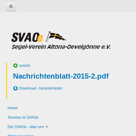
Startseite
Aktivitäten
Jüngste
Berichte
Berichte / Ausbildung
Unter Spi ins Winterlager
zurück
Nachrichtenblatt-2015-2.pdf
Download - herunterladen
Home
Termine im SVAOe
Der SVAOe - über uns