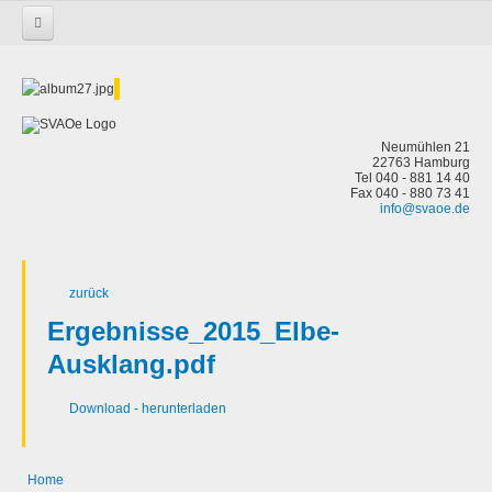
Startseite
SVAOe Nachrichten 2019-3 Mai-Juni
SVAOe Nachrichten
Neumühlen 21
22763 Hamburg
Tel 040 - 881 14 40
Fax 040 - 880 73 41
info@svaoe.de
zurück
Ergebnisse_2015_Elbe-
Ausklang.pdf
Download - herunterladen
Home