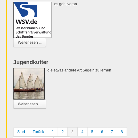
es geht voran
Weiterlesen ...
Jugendkutter
die etwas andere Art Segeln zu lernen
Weiterlesen ...
Start
Zurück
1
2
3
4
5
6
7
8