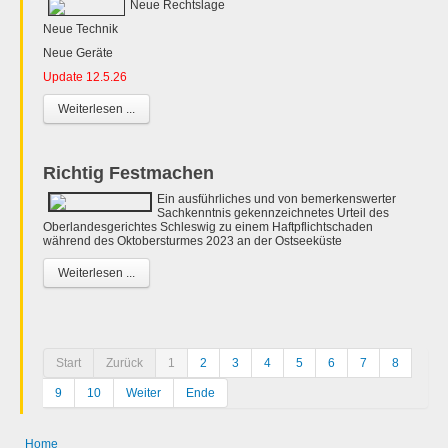
Neue Rechtslage
Neue Technik
Neue Geräte
Update 12.5.26
Weiterlesen ...
Richtig Festmachen
Ein ausführliches und von bemerkenswerter
Sachkenntnis gekennzeichnetes Urteil des
Oberlandesgerichtes Schleswig zu einem Haftpflichtschaden
während des Oktobersturmes 2023 an der Ostseeküste
Weiterlesen ...
Start
Zurück
1
2
3
4
5
6
7
8
9
10
Weiter
Ende
Home