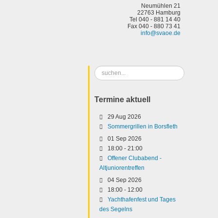
Neumühlen 21
22763 Hamburg
Tel 040 - 881 14 40
Fax 040 - 880 73 41
info@svaoe.de
Suchen
...
Termine aktuell
29 Aug 2026
Sommergrillen in Borsfleth
01 Sep 2026
18:00
-
21:00
Offener Clubabend -
Altjuniorentreffen
04 Sep 2026
18:00
-
12:00
Yachthafenfest und Tages
des Segelns