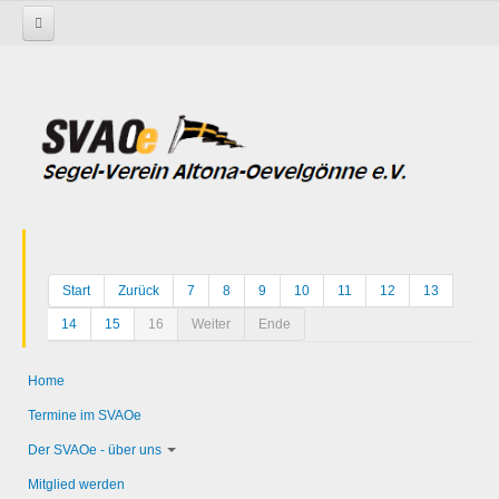
Startseite
Start
Zurück
7
8
9
10
11
12
13
14
15
16
Weiter
Ende
Home
Termine im SVAOe
Der SVAOe - über uns
Mitglied werden