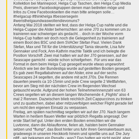
Kollektion bei Marinepool, Helga Cup Taschen, den Helga Cup Media
Preis, diversen Facebookgruppen denen man beitreten möge und
Infos zu Crew Facebookseiten die man bitte anlegen solle…
#helgacup #thinkhelga #bessersegeln
#weristhelgaundwaswollendievonuns?
Anfang Mai 2018 stellten wir fest, dass der Helga Cup nahte und die
Helga-Cupper die Alster beherrschten: an eine J70 zu kommen um zu
trainieren war schwieriger als gedacht… doch in der Woche vorm
Helga-Cup hatten wir doch noch die Gelegenheit zu trainieren auf
einem Boot des BSC und dem SVAOer Stefan Paul. Vielen Dank
Stefan, Max und Till für die Unterstützung! Tania steuerte, Lisa fuhr
Gennaker und Fock, Ann-Kathrin machte Taktik und ich belegte die
Position Vorschiff. Zwei mal hatten wir auf der J70 gesessen, auf der
Seascape garnicht - würde schon schiefgehen. Für uns war das
Format in dem beim Helga Cup gesegelt wurde etwas ungewohnt:
Ähnlich wie bei der Bundesliga wurde auf gestellten Booten gesegelt.
Es gab zwei Regattabahnen auf der Alster, eine auf der sechs
Seascapes 24 segelten, die andere mit acht J70s. Die Rennen
dauerten jeweils ca 10-15min und jede Crew segelte 2 Wettfahrten,
bevor am Steg mit der nächsten Crew im fliegenden Wechsel
getauscht wurde. Aufgrund der hohen Teilnehmerinnenzahl von 63
Crews segelten wir an diesem langen Wochenende 4 „Flights“ also 4
mal 2 Rennen. Dazwischen blieb reichlich Zeit Cappuccinos zu trinken
und zu quatschen, dabei aber mitzuverfolgen welcher Flight gerade lief
um nicht den eigenen Einsatz zu verpassen.
Freitag, am späten nachmittag segelten wir auf der J70. Nach langem
Warten in heißem flauen Wetter war plötzlich Regatta angesagt. Der
erste Start lief gut. Unter den ersten Booten erreichten wir die
Luvtonne, dann die Ablauftonne, fielen ab, halsten beim Gennaker
setzen und *flump*, das Boot hinter uns fuhr ihren Gennakerbaum aus,
gradewegs in unseren Heckkorb hinein und spießte uns auf. Die Jury
pfiff - wir bekamen ein Penalty - was? Das hatten wir nicht geübt, aber