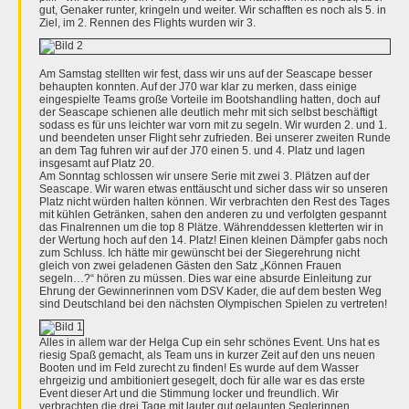
gut, Genaker runter, kringeln und weiter. Wir schafften es noch als 5. in
Ziel, im 2. Rennen des Flights wurden wir 3.
Am Samstag stellten wir fest, dass wir uns auf der Seascape besser
behaupten konnten. Auf der J70 war klar zu merken, dass einige
eingespielte Teams große Vorteile im Bootshandling hatten, doch auf
der Seascape schienen alle deutlich mehr mit sich selbst beschäftigt
sodass es für uns leichter war vorn mit zu segeln. Wir wurden 2. und 1.
und beendeten unser Flight sehr zufrieden. Bei unserer zweiten Runde
an dem Tag fuhren wir auf der J70 einen 5. und 4. Platz und lagen
insgesamt auf Platz 20.
Am Sonntag schlossen wir unsere Serie mit zwei 3. Plätzen auf der
Seascape. Wir waren etwas enttäuscht und sicher dass wir so unseren
Platz nicht würden halten können. Wir verbrachten den Rest des Tages
mit kühlen Getränken, sahen den anderen zu und verfolgten gespannt
das Finalrennen um die top 8 Plätze. Währenddessen kletterten wir in
der Wertung hoch auf den 14. Platz! Einen kleinen Dämpfer gabs noch
zum Schluss. Ich hätte mir gewünscht bei der Siegerehrung nicht
gleich von zwei geladenen Gästen den Satz „Können Frauen
segeln…?“ hören zu müssen. Dies war eine absurde Einleitung zur
Ehrung der Gewinnerinnen vom DSV Kader, die auf dem besten Weg
sind Deutschland bei den nächsten Olympischen Spielen zu vertreten!
Alles in allem war der Helga Cup ein sehr schönes Event. Uns hat es
riesig Spaß gemacht, als Team uns in kurzer Zeit auf den uns neuen
Booten und im Feld zurecht zu finden! Es wurde auf dem Wasser
ehrgeizig und ambitioniert gesegelt, doch für alle war es das erste
Event dieser Art und die Stimmung locker und freundlich. Wir
verbrachten die drei Tage mit lauter gut gelaunten Seglerinnen