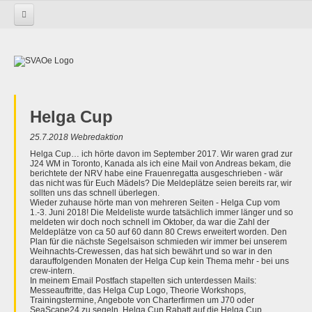
Startseite
Der SVAOe - über uns
Vereinsboote
Allgemeines
Allgemeines / öffentlich
Idyll hinter dem Störsperrwerk
Helga Cup
25.7.2018 Webredaktion
Helga Cup… ich hörte davon im September 2017. Wir waren grad zur
J24 WM in Toronto, Kanada als ich eine Mail von Andreas bekam, die
berichtete der NRV habe eine Frauenregatta ausgeschrieben - wär
das nicht was für Euch Mädels? Die Meldeplätze seien bereits rar, wir
sollten uns das schnell überlegen.
Wieder zuhause hörte man von mehreren Seiten - Helga Cup vom
1.-3. Juni 2018! Die Meldeliste wurde tatsächlich immer länger und so
meldeten wir doch noch schnell im Oktober, da war die Zahl der
Meldeplätze von ca 50 auf 60 dann 80 Crews erweitert worden. Den
Plan für die nächste Segelsaison schmieden wir immer bei unserem
Weihnachts-Crewessen, das hat sich bewährt und so war in den
darauffolgenden Monaten der Helga Cup kein Thema mehr - bei uns
crew-intern.
In meinem Email Postfach stapelten sich unterdessen Mails:
Messeauftritte, das Helga Cup Logo, Theorie Workshops,
Trainingstermine, Angebote von Charterfirmen um J70 oder
SeaScape24 zu segeln, Helga Cup Rabatt auf die Helga Cup