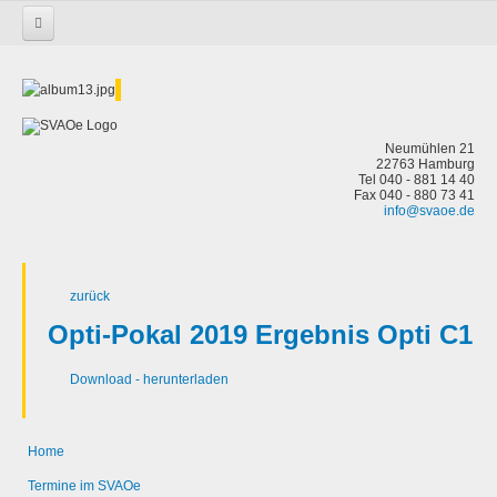
Startseite
Regatten
Alster
Opti-Pokal 2019 Ergebnis Opti C1
Neumühlen 21
22763 Hamburg
Tel 040 - 881 14 40
Fax 040 - 880 73 41
info@svaoe.de
zurück
Opti-Pokal 2019 Ergebnis Opti C1
Download - herunterladen
Home
Termine im SVAOe