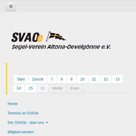
Startseite
Start
Zurück
7
8
9
10
11
12
13
14
15
16
Weiter
Ende
Home
Termine im SVAOe
Der SVAOe - über uns
Mitglied werden