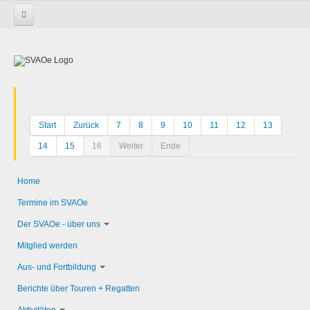
Startseite
Start
Zurück
7
8
9
10
11
12
13
14
15
16
Weiter
Ende
Home
Termine im SVAOe
Der SVAOe - über uns
Mitglied werden
Aus- und Fortbildung
Berichte über Touren + Regatten