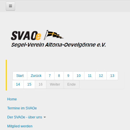
Startseite
Start
Zurück
7
8
9
10
11
12
13
14
15
16
Weiter
Ende
Home
Termine im SVAOe
Der SVAOe - über uns
Mitglied werden