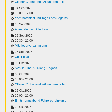
Offener Clubabend - Altjuniorentreffen
04 Sep 2026
18:00
-
12:00
Yachthafenfest und Tages des Segelns
18 Sep 2026
Absegeln nach Glückstadt
22 Sep 2026
19:30
-
21:00
Mitgliederversammlung
26 Sep 2026
Opti Pokal
03 Okt 2026
SVAOe Elbe-Ausklang-Regatta
06 Okt 2026
18:00
-
21:00
Offener Clubabend - Altjuniorentreffen
12 Okt 2026
19:00
-
21:00
Einführungsabend Führerscheinkurse
20 Okt 2026
19:30
-
21:00