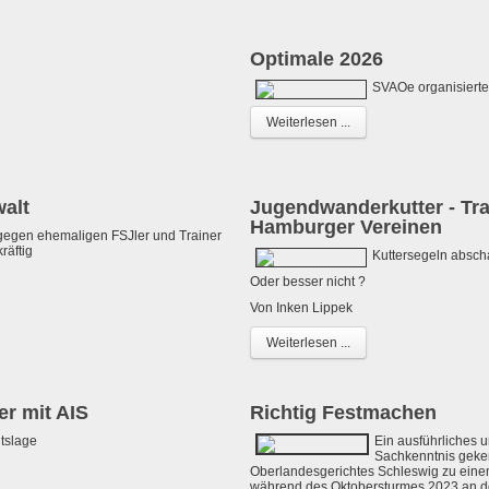
Optimale 2026
SVAOe organisierte
Weiterlesen ...
walt
Jugendwanderkutter - Tra
Hamburger Vereinen
 gegen ehemaligen FSJler und Trainer
räftig
Kuttersegeln abscha
Oder besser nicht ?
Von Inken Lippek
Weiterlesen ...
r mit AIS
Richtig Festmachen
tslage
Ein ausführliches
Sachkenntnis geken
Oberlandesgerichtes Schleswig zu eine
während des Oktobersturmes 2023 an d