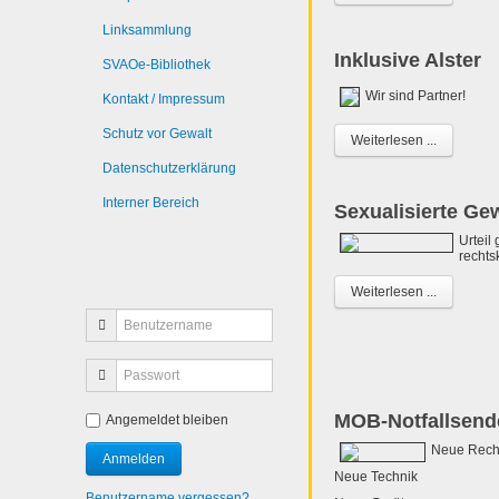
Linksammlung
Inklusive Alster
SVAOe-Bibliothek
Wir sind Partner!
Kontakt / Impressum
Schutz vor Gewalt
Weiterlesen ...
Datenschutzerklärung
Interner Bereich
Sexualisierte Ge
Urteil
rechtsk
Weiterlesen ...
MOB-Notfallsende
Angemeldet bleiben
Neue Rech
Neue Technik
Benutzername vergessen?