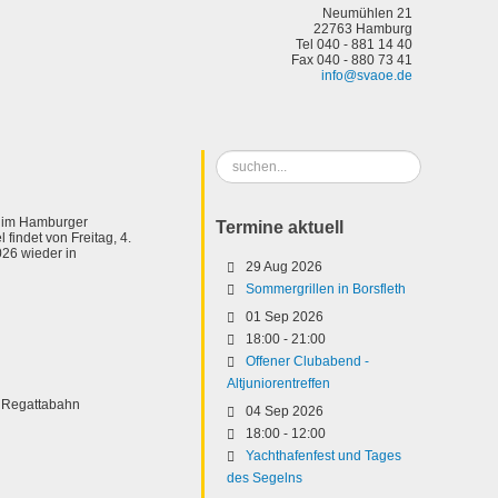
Neumühlen 21
22763 Hamburg
Tel 040 - 881 14 40
Fax 040 - 880 73 41
info@svaoe.de
Suchen
...
t im Hamburger
Termine aktuell
 findet von Freitag, 4.
26 wieder in
29 Aug 2026
Sommergrillen in Borsfleth
01 Sep 2026
18:00
-
21:00
Offener Clubabend -
Altjuniorentreffen
r Regattabahn
04 Sep 2026
18:00
-
12:00
Yachthafenfest und Tages
des Segelns