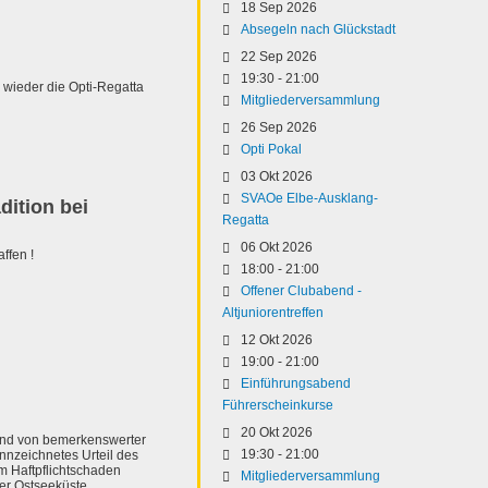
18 Sep 2026
Absegeln nach Glückstadt
22 Sep 2026
19:30
-
21:00
 wieder die Opti-Regatta
Mitgliederversammlung
26 Sep 2026
Opti Pokal
03 Okt 2026
SVAOe Elbe-Ausklang-
dition bei
Regatta
06 Okt 2026
ffen !
18:00
-
21:00
Offener Clubabend -
Altjuniorentreffen
12 Okt 2026
19:00
-
21:00
Einführungsabend
Führerscheinkurse
20 Okt 2026
 und von bemerkenswerter
19:30
-
21:00
nzeichnetes Urteil des
m Haftpflichtschaden
Mitgliederversammlung
er Ostseeküste