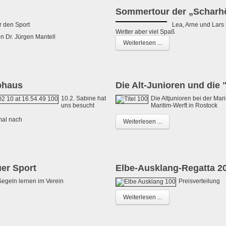
Sommertour der „Scharh
ür den Sport
Lea, Arne und Lars
Wetter aber viel Spaß
n Dr. Jürgen Mantell
Weiterlesen ...
bhaus
Die Alt-Junioren und die
10.2. Sabine hat
Die Altjunioren bei der Ma
uns besucht
Maritim-Werft in Rostock
mal nach
Weiterlesen ...
uer Sport
Elbe-Ausklang-Regatta 2
Segeln lernen im Verein
Preisverteilung
Weiterlesen ...