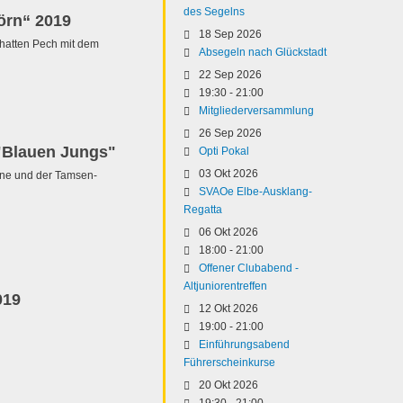
des Segelns
örn“ 2019
18 Sep 2026
 hatten Pech mit dem
Absegeln nach Glückstadt
22 Sep 2026
19:30
-
21:00
Mitgliederversammlung
26 Sep 2026
 "Blauen Jungs"
Opti Pokal
03 Okt 2026
rine und der Tamsen-
SVAOe Elbe-Ausklang-
Regatta
06 Okt 2026
18:00
-
21:00
Offener Clubabend -
Altjuniorentreffen
019
12 Okt 2026
19:00
-
21:00
Einführungsabend
Führerscheinkurse
20 Okt 2026