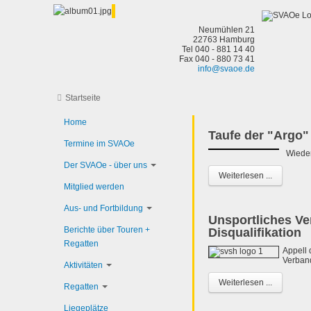
Neumühlen 21
22763 Hamburg
Tel 040 - 881 14 40
Fax 040 - 880 73 41
info@svaoe.de
Startseite
Home
Taufe der "Argo"
Termine im SVAOe
Wieder
Der SVAOe - über uns
Weiterlesen ...
Mitglied werden
Aus- und Fortbildung
Unsportliches Ve
Berichte über Touren +
Disqualifikation
Regatten
Appell 
Verban
Aktivitäten
Weiterlesen ...
Regatten
Liegeplätze