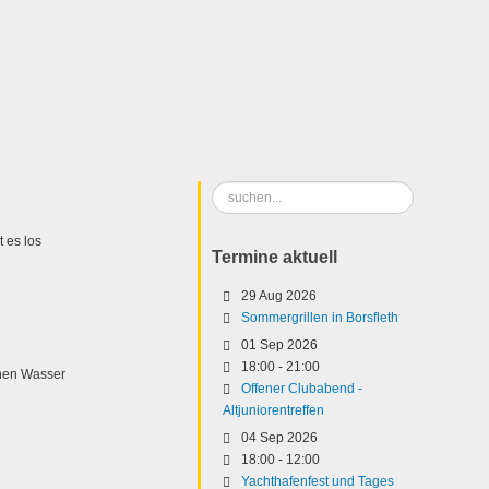
Suchen
...
 es los
Termine aktuell
29 Aug 2026
Sommergrillen in Borsfleth
01 Sep 2026
18:00
-
21:00
hen Wasser
Offener Clubabend -
Altjuniorentreffen
04 Sep 2026
18:00
-
12:00
Yachthafenfest und Tages