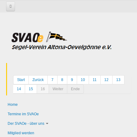
Startseite
Start
Zurück
7
8
9
10
11
12
13
14
15
16
Weiter
Ende
Home
Termine im SVAOe
Der SVAOe - über uns
Mitglied werden