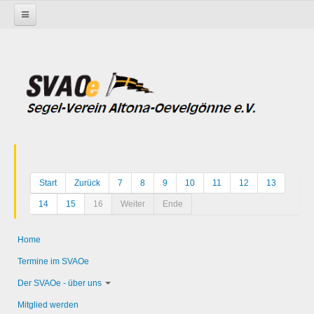
Startseite
Start
Zurück
7
8
9
10
11
12
13
14
15
16
Weiter
Ende
Home
Termine im SVAOe
Der SVAOe - über uns
Mitglied werden