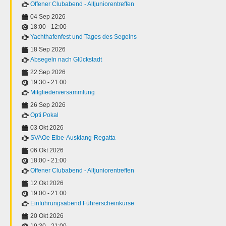
Offener Clubabend - Altjuniorentreffen
04 Sep 2026
18:00
-
12:00
Yachthafenfest und Tages des Segelns
18 Sep 2026
Absegeln nach Glückstadt
22 Sep 2026
19:30
-
21:00
Mitgliederversammlung
26 Sep 2026
Opti Pokal
03 Okt 2026
SVAOe Elbe-Ausklang-Regatta
06 Okt 2026
18:00
-
21:00
Offener Clubabend - Altjuniorentreffen
12 Okt 2026
19:00
-
21:00
Einführungsabend Führerscheinkurse
20 Okt 2026
19:30
-
21:00