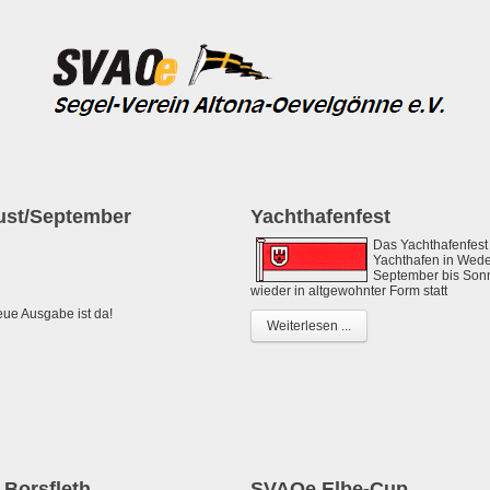
ust/September
Yachthafenfest
Das Yachthafenfes
Yachthafen in Wedel
September bis Son
wieder in altgewohnter Form statt
ue Ausgabe ist da!
Weiterlesen ...
 Borsfleth
SVAOe Elbe-Cup