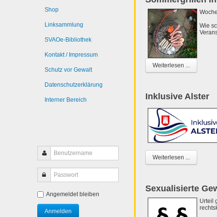
Shop
Wochen
Linksammlung
Wie sc
Verans
SVAOe-Bibliothek
Kontakt / Impressum
Weiterlesen ...
Schutz vor Gewalt
Datenschutzerklärung
Inklusive Alster
Interner Bereich
Weiterlesen ...
Sexualisierte Ge
Angemeldet bleiben
Urteil
rechtsk