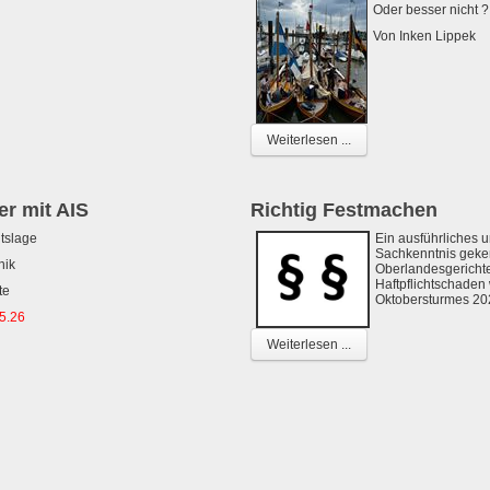
Oder besser nicht ?
Von Inken Lippek
Weiterlesen ...
r mit AIS
Richtig Festmachen
tslage
Ein ausführliches
Sachkenntnis geken
nik
Oberlandesgericht
Haftpflichtschade
te
Oktobersturmes 20
5.26
Weiterlesen ...