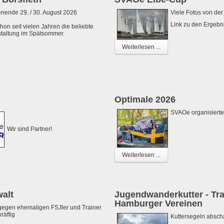
ende 29. / 30. August 2026
Viele Fotos von de
Link zu den Ergebn
hon seit vielen Jahren die beliebte
taltung im Spätsommer.
Weiterlesen ...
Optimale 2026
SVAOe organisierte
Wir sind Partner!
Weiterlesen ...
walt
Jugendwanderkutter - Tra
Hamburger Vereinen
 gegen ehemaligen FSJler und Trainer
räftig
Kuttersegeln abscha