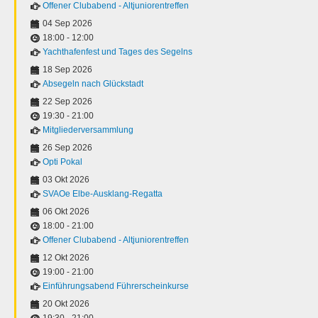
Offener Clubabend - Altjuniorentreffen
04 Sep 2026
18:00
-
12:00
Yachthafenfest und Tages des Segelns
18 Sep 2026
Absegeln nach Glückstadt
22 Sep 2026
19:30
-
21:00
Mitgliederversammlung
26 Sep 2026
Opti Pokal
03 Okt 2026
SVAOe Elbe-Ausklang-Regatta
06 Okt 2026
18:00
-
21:00
Offener Clubabend - Altjuniorentreffen
12 Okt 2026
19:00
-
21:00
Einführungsabend Führerscheinkurse
20 Okt 2026
19:30
-
21:00