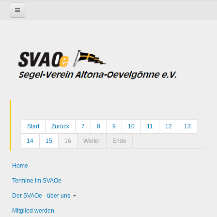
Startseite
Start
Zurück
7
8
9
10
11
12
13
14
15
16
Weiter
Ende
Home
Termine im SVAOe
Der SVAOe - über uns
Mitglied werden