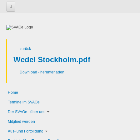
Startseite
Nachrichtenblätter 2016
Nachrichtenblatt-2016-6
SVAOe Nachrichten
zurück
Wedel Stockholm.pdf
Download - herunterladen
Home
Termine im SVAOe
Der SVAOe - über uns
Mitglied werden
Aus- und Fortbildung