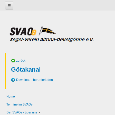
Startseite
Götakanal
Ratokker_Schiffstagebuch_2018
Reiseberichte
zurück
Götakanal
Download - herunterladen
Home
Termine im SVAOe
Der SVAOe - über uns