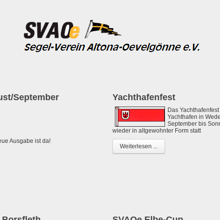
ust/September
Yachthafenfest
Das Yachthafenfes
Yachthafen in Wedel
September bis Son
wieder in altgewohnter Form statt
ue Ausgabe ist da!
Weiterlesen ...
 Borsfleth
SVAOe Elbe-Cup