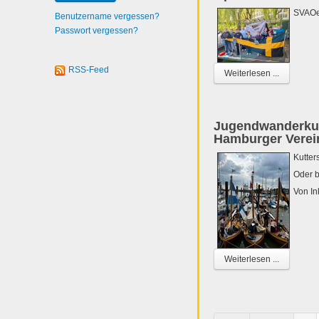
SVAOe 
Benutzername vergessen?
Passwort vergessen?
RSS-Feed
Weiterlesen ...
Jugendwanderkutt
Hamburger Verei
Kutter
Oder b
Von In
Weiterlesen ...