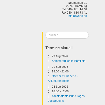
Neumühlen 21
22763 Hamburg
Tel 040 - 881 14 40
Fax 040 - 880 73 41
info@svaoe.de
Suchen
...
Termine aktuell
29 Aug 2026
Sommergrillen in Borsfleth
01 Sep 2026
18:00
-
21:00
Offener Clubabend -
Altjuniorentreffen
04 Sep 2026
18:00
-
12:00
Yachthafenfest und Tages
des Segelns