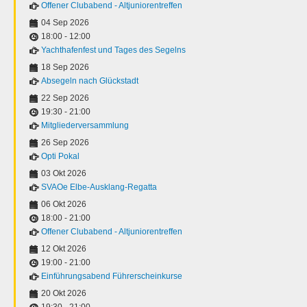
Offener Clubabend - Altjuniorentreffen
04 Sep 2026
18:00
-
12:00
Yachthafenfest und Tages des Segelns
18 Sep 2026
Absegeln nach Glückstadt
22 Sep 2026
19:30
-
21:00
Mitgliederversammlung
26 Sep 2026
Opti Pokal
03 Okt 2026
SVAOe Elbe-Ausklang-Regatta
06 Okt 2026
18:00
-
21:00
Offener Clubabend - Altjuniorentreffen
12 Okt 2026
19:00
-
21:00
Einführungsabend Führerscheinkurse
20 Okt 2026
19:30
-
21:00