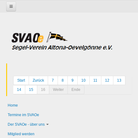
Startseite
Start
Zurück
7
8
9
10
11
12
13
14
15
16
Weiter
Ende
Home
Termine im SVAOe
Der SVAOe - über uns
Mitglied werden