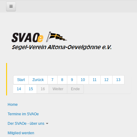
Startseite
Start
Zurück
7
8
9
10
11
12
13
14
15
16
Weiter
Ende
Home
Termine im SVAOe
Der SVAOe - über uns
Mitglied werden