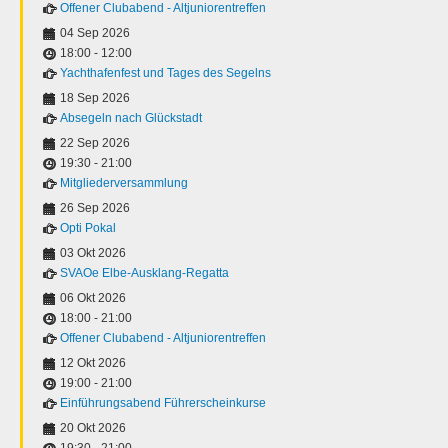
Offener Clubabend - Altjuniorentreffen
04 Sep 2026
18:00
-
12:00
Yachthafenfest und Tages des Segelns
18 Sep 2026
Absegeln nach Glückstadt
22 Sep 2026
19:30
-
21:00
Mitgliederversammlung
26 Sep 2026
Opti Pokal
03 Okt 2026
SVAOe Elbe-Ausklang-Regatta
06 Okt 2026
18:00
-
21:00
Offener Clubabend - Altjuniorentreffen
12 Okt 2026
19:00
-
21:00
Einführungsabend Führerscheinkurse
20 Okt 2026
19:30
-
21:00