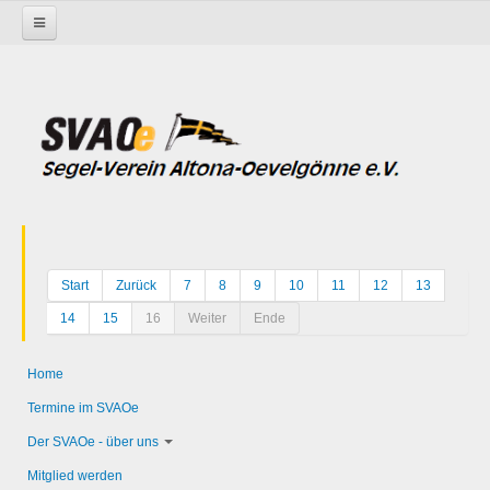
Startseite
Start
Zurück
7
8
9
10
11
12
13
14
15
16
Weiter
Ende
Home
Termine im SVAOe
Der SVAOe - über uns
Mitglied werden