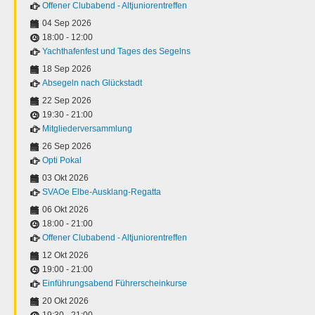
Offener Clubabend - Altjuniorentreffen
04 Sep 2026
18:00
-
12:00
Yachthafenfest und Tages des Segelns
18 Sep 2026
Absegeln nach Glückstadt
22 Sep 2026
19:30
-
21:00
Mitgliederversammlung
26 Sep 2026
Opti Pokal
03 Okt 2026
SVAOe Elbe-Ausklang-Regatta
06 Okt 2026
18:00
-
21:00
Offener Clubabend - Altjuniorentreffen
12 Okt 2026
19:00
-
21:00
Einführungsabend Führerscheinkurse
20 Okt 2026
19:30
-
21:00