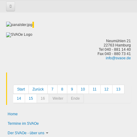
Startseite
keine Kategorie-Zuordnung
Yachthafenfest
Neumühlen 21
22763 Hamburg
Tel 040 - 881 14 40
Fax 040 - 880 73 41
info@svaoe.de
Start
Zurück
7
8
9
10
11
12
13
14
15
16
Weiter
Ende
Home
Termine im SVAOe
Der SVAOe - über uns