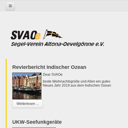
Startseite
Revierbericht Indischer Ozean
Dear SVAOe
beste Weihnachtsgrüße und Allen ein gutes
Neues Jahr 2019 aus dem Indischen Ozean
Weiterlesen ...
UKW-Seefunkgeräte