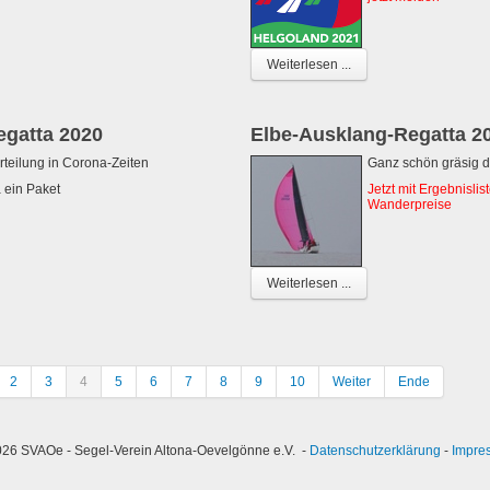
Weiterlesen ...
egatta 2020
Elbe-Ausklang-Regatta 2
rteilung in Corona-Zeiten
Ganz schön gräsig d
 ein Paket
Jetzt mit Ergebnisli
Wanderpreise
Weiterlesen ...
2
3
4
5
6
7
8
9
10
Weiter
Ende
26 SVAOe - Segel-Verein Altona-Oevelgönne e.V. -
Datenschutzerklärung
-
Impre