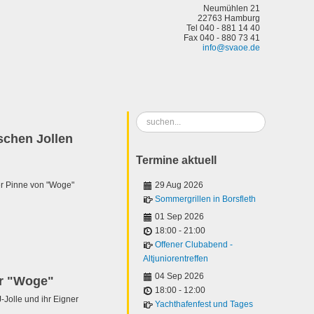
Neumühlen 21
22763 Hamburg
Tel 040 - 881 14 40
Fax 040 - 880 73 41
info@svaoe.de
Suchen
...
schen Jollen
Termine aktuell
r Pinne von "Woge"
29 Aug 2026
Sommergrillen in Borsfleth
01 Sep 2026
18:00
-
21:00
Offener Clubabend -
Altjuniorentreffen
04 Sep 2026
er "Woge"
18:00
-
12:00
J-Jolle und ihr Eigner
Yachthafenfest und Tages