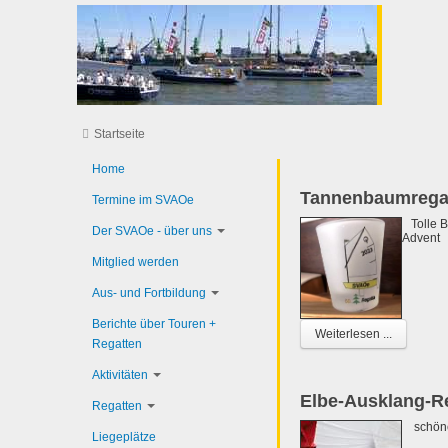
Startseite
Home
Tannenbaumregat
Termine im SVAOe
Tolle Be
Der SVAOe - über uns
Advent
Mitglied werden
Aus- und Fortbildung
Berichte über Touren +
Weiterlesen ...
Regatten
Aktivitäten
Elbe-Ausklang-R
Regatten
schönes
Liegeplätze