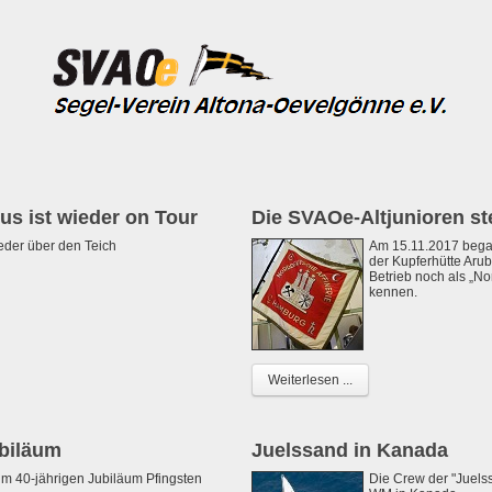
s ist wieder on Tour
Die SVAOe-Altjunioren st
eder über den Teich
Am 15.11.2017 begab
der Kupferhütte Arub
Betrieb noch als „No
kennen.
Weiterlesen ...
ubiläum
Juelssand in Kanada
m 40-jährigen Jubiläum Pfingsten
Die Crew der "Juels