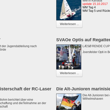
WM in Kanada
update 15.10.2017
WM Tag 4
WM Tag 5 und Rückr
Weiterlesen ...
7
SVAOe Optis auf Regatte
t der Jugendabteilung nach
LÆSØ RENDE CUP in
förde
Joersfelder Opti in B
Weiterlesen ...
eisterschaft der RC-Laser
Die Alt-Junioren marinisie
Die Alt-Junioren bei
Wilhelmshaven
lohm berichtet über eine
chaffung und dieTeilnahme an der
schaft