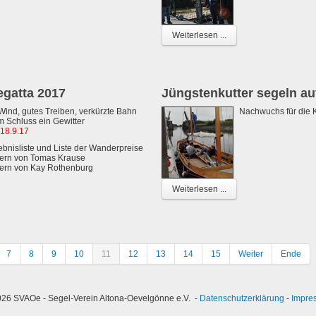
Weiterlesen ...
egatta 2017
Jüngstenkutter segeln au
ind, gutes Treiben, verkürzte Bahn
Nachwuchs für die K
 Schluss ein Gewitter
18.9.17
ebnisliste und Liste der Wanderpreise
dern von Tomas Krause
dern von Kay Rothenburg
Weiterlesen ...
7
8
9
10
11
12
13
14
15
Weiter
Ende
26 SVAOe - Segel-Verein Altona-Oevelgönne e.V. -
Datenschutzerklärung
-
Impre