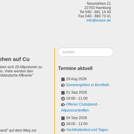
Neumühlen 21
22763 Hamburg
Tel 040 - 881 14 40
Fax 040 - 880 73 41
info@svaoe.de
Suchen
...
ehen auf Cu
en sich 20 Altjunioren zu
Termine aktuell
is. Viele werden den
rddeutsche Affinerie“
29 Aug 2026
Sommergrillen in Borsfleth
01 Sep 2026
18:00
-
21:00
Offener Clubabend -
Altjuniorentreffen
04 Sep 2026
18:00
-
12:00
Yachthafenfest und Tages
sand" auf dem Weg zur