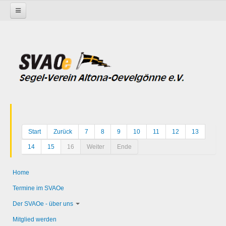
Startseite
Start
Zurück
7
8
9
10
11
12
13
14
15
16
Weiter
Ende
Home
Termine im SVAOe
Der SVAOe - über uns
Mitglied werden