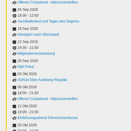
Offener Clubabend - Altjuniorentreffen
04 Sep 2026
18:00
-
12:00
Yachthafenfest und Tages des Segelns
18 Sep 2026
Absegeln nach Glückstadt
22 Sep 2026
19:30
-
21:00
Mitgliederversammlung
26 Sep 2026
Opti Pokal
03 Okt 2026
SVAOe Elbe-Ausklang-Regatta
06 Okt 2026
18:00
-
21:00
Offener Clubabend - Altjuniorentreffen
12 Okt 2026
19:00
-
21:00
Einführungsabend Führerscheinkurse
20 Okt 2026
19:30
-
21:00