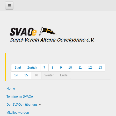
Startseite
Start
Zurück
7
8
9
10
11
12
13
14
15
16
Weiter
Ende
Home
Termine im SVAOe
Der SVAOe - über uns
Mitglied werden