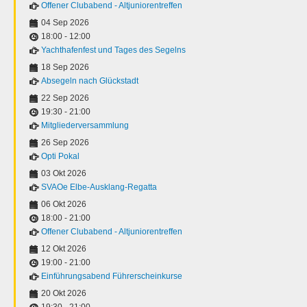
Offener Clubabend - Altjuniorentreffen
04 Sep 2026
18:00
-
12:00
Yachthafenfest und Tages des Segelns
18 Sep 2026
Absegeln nach Glückstadt
22 Sep 2026
19:30
-
21:00
Mitgliederversammlung
26 Sep 2026
Opti Pokal
03 Okt 2026
SVAOe Elbe-Ausklang-Regatta
06 Okt 2026
18:00
-
21:00
Offener Clubabend - Altjuniorentreffen
12 Okt 2026
19:00
-
21:00
Einführungsabend Führerscheinkurse
20 Okt 2026
19:30
-
21:00