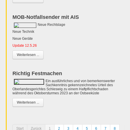
MOB-Notfallsender mit AIS
Neue Rechtslage
Neue Technik
Neue Geräte
Update 12.5.26
Weiterlesen ...
Richtig Festmachen
Ein ausführliches und von bemerkenswerter
Sachkenntnis gekennzeichnetes Urteil des
Oberlandesgerichtes Schleswig zu einem Haftpflichtschaden
während des Oktobersturmes 2023 an der Ostseeküste
Weiterlesen ...
Start
Zurück
1
2
3
4
5
6
7
8