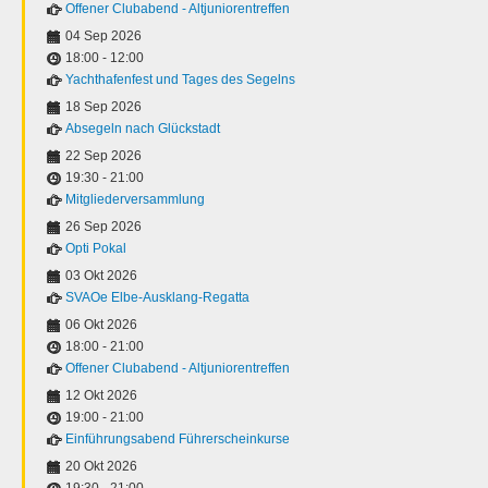
Offener Clubabend - Altjuniorentreffen
04 Sep 2026
18:00
-
12:00
Yachthafenfest und Tages des Segelns
18 Sep 2026
Absegeln nach Glückstadt
22 Sep 2026
19:30
-
21:00
Mitgliederversammlung
26 Sep 2026
Opti Pokal
03 Okt 2026
SVAOe Elbe-Ausklang-Regatta
06 Okt 2026
18:00
-
21:00
Offener Clubabend - Altjuniorentreffen
12 Okt 2026
19:00
-
21:00
Einführungsabend Führerscheinkurse
20 Okt 2026
19:30
-
21:00