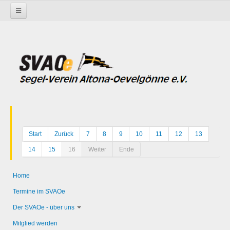
Startseite
Start
Zurück
7
8
9
10
11
12
13
14
15
16
Weiter
Ende
Home
Termine im SVAOe
Der SVAOe - über uns
Mitglied werden