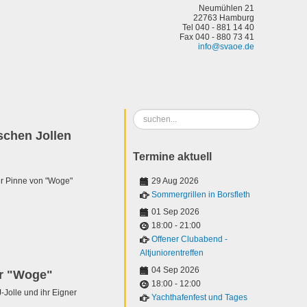
Neumühlen 21
22763 Hamburg
Tel 040 - 881 14 40
Fax 040 - 880 73 41
info@svaoe.de
Suchen
...
schen Jollen
Termine aktuell
r Pinne von "Woge"
29 Aug 2026
Sommergrillen in Borsfleth
01 Sep 2026
18:00
-
21:00
Offener Clubabend -
Altjuniorentreffen
04 Sep 2026
er "Woge"
18:00
-
12:00
J-Jolle und ihr Eigner
Yachthafenfest und Tages