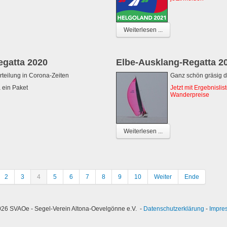
Weiterlesen ...
egatta 2020
Elbe-Ausklang-Regatta 2
rteilung in Corona-Zeiten
Ganz schön gräsig d
 ein Paket
Jetzt mit Ergebnisli
Wanderpreise
Weiterlesen ...
2
3
4
5
6
7
8
9
10
Weiter
Ende
26 SVAOe - Segel-Verein Altona-Oevelgönne e.V. -
Datenschutzerklärung
-
Impre