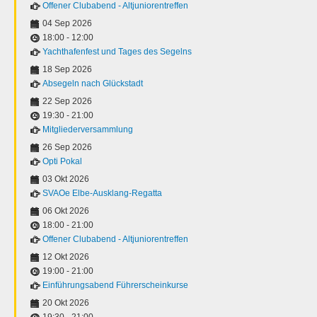
Offener Clubabend - Altjuniorentreffen
04 Sep 2026
18:00
-
12:00
Yachthafenfest und Tages des Segelns
18 Sep 2026
Absegeln nach Glückstadt
22 Sep 2026
19:30
-
21:00
Mitgliederversammlung
26 Sep 2026
Opti Pokal
03 Okt 2026
SVAOe Elbe-Ausklang-Regatta
06 Okt 2026
18:00
-
21:00
Offener Clubabend - Altjuniorentreffen
12 Okt 2026
19:00
-
21:00
Einführungsabend Führerscheinkurse
20 Okt 2026
19:30
-
21:00