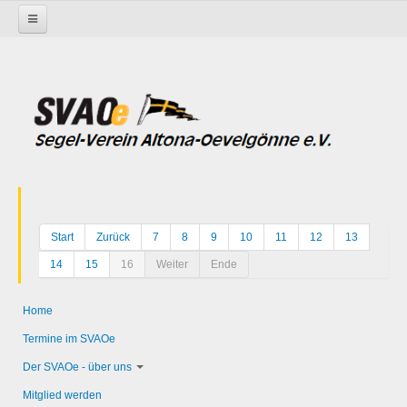
Startseite
Start
Zurück
7
8
9
10
11
12
13
14
15
16
Weiter
Ende
Home
Termine im SVAOe
Der SVAOe - über uns
Mitglied werden