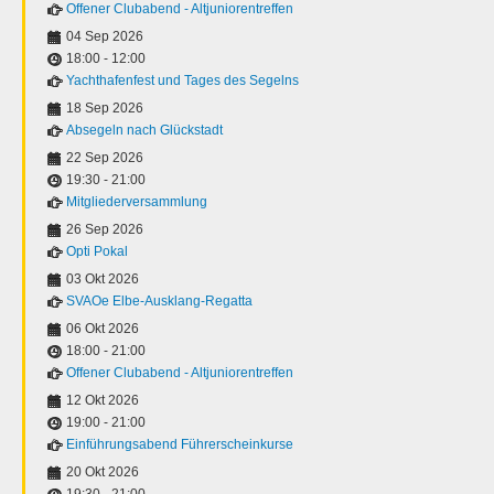
Offener Clubabend - Altjuniorentreffen
04 Sep 2026
18:00
-
12:00
Yachthafenfest und Tages des Segelns
18 Sep 2026
Absegeln nach Glückstadt
22 Sep 2026
19:30
-
21:00
Mitgliederversammlung
26 Sep 2026
Opti Pokal
03 Okt 2026
SVAOe Elbe-Ausklang-Regatta
06 Okt 2026
18:00
-
21:00
Offener Clubabend - Altjuniorentreffen
12 Okt 2026
19:00
-
21:00
Einführungsabend Führerscheinkurse
20 Okt 2026
19:30
-
21:00