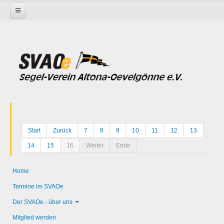
Startseite
Start
Zurück
7
8
9
10
11
12
13
14
15
16
Weiter
Ende
Home
Termine im SVAOe
Der SVAOe - über uns
Mitglied werden