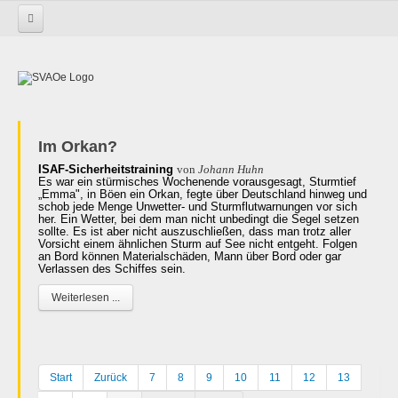
Startseite
Im Orkan?
ISAF-Sicherheitstraining
von
Johann Huhn
Es war ein stürmisches Wochenende vorausgesagt, Sturmtief
„Emma", in Böen ein Orkan, fegte über Deutschland hinweg und
schob jede Menge Unwetter- und Sturmflutwarnungen vor sich
her. Ein Wetter, bei dem man nicht unbedingt die Segel setzen
sollte. Es ist aber nicht auszuschließen, dass man trotz aller
Vorsicht einem ähnlichen Sturm auf See nicht entgeht. Folgen
an Bord können Materialschäden, Mann über Bord oder gar
Verlassen des Schiffes sein.
Weiterlesen ...
Start
Zurück
7
8
9
10
11
12
13